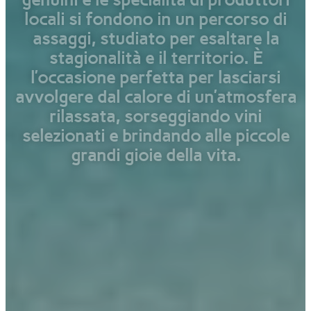
l
o
c
a
l
i
s
i
f
o
n
d
o
n
o
i
n
u
n
p
e
r
c
o
r
s
o
d
i
a
s
s
a
g
g
i
,
s
t
u
d
i
a
t
o
p
e
r
e
s
a
l
t
a
r
e
l
a
s
t
a
g
i
o
n
a
l
i
t
à
e
i
l
t
e
r
r
i
t
o
r
i
o
.
È
l
’
o
c
c
a
s
i
o
n
e
p
e
r
f
e
t
t
a
p
e
r
l
a
s
c
i
a
r
s
i
a
v
v
o
l
g
e
r
e
d
a
l
c
a
l
o
r
e
d
i
u
n
’
a
t
m
o
s
f
e
r
a
r
i
l
a
s
s
a
t
a
,
s
o
r
s
e
g
g
i
a
n
d
o
v
i
n
i
s
e
l
e
z
i
o
n
a
t
i
e
b
r
i
n
d
a
n
d
o
a
l
l
e
p
i
c
c
o
l
e
g
r
a
n
d
i
g
i
o
i
e
d
e
l
l
a
v
i
t
a
.