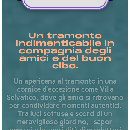
Un tramonto
indimenticabile in
compagnia degli
amici e del buon
cibo.
U
n
a
p
e
r
i
c
e
n
a
a
l
t
r
a
m
o
n
t
o
i
n
u
n
a
c
o
r
n
i
c
e
d
’
e
c
c
e
z
i
o
n
e
c
o
m
e
V
i
l
l
a
S
e
l
v
a
t
i
c
o
,
d
o
v
e
g
l
i
a
m
i
c
i
s
i
r
i
t
r
o
v
a
n
o
p
e
r
c
o
n
d
i
v
i
d
e
r
e
m
o
m
e
n
t
i
a
u
t
e
n
t
i
c
i
.
T
r
a
l
u
c
i
s
o
f
f
u
s
e
e
s
c
o
r
c
i
d
i
u
n
m
e
r
a
v
i
g
l
i
o
s
o
g
i
a
r
d
i
n
o
,
i
s
a
p
o
r
i
g
e
n
u
i
n
i
e
l
e
s
p
e
c
i
a
l
i
t
à
d
i
p
r
o
d
u
t
t
o
r
i