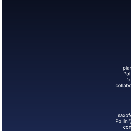
pia
Pol
l’
collab
saxof
Pollin
con