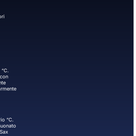
ri
 “C.
 con
nte
armente
io “C.
suonato
 Sax