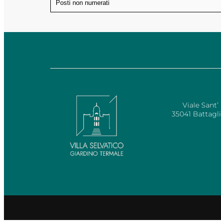
Posti non numerati
INDIR
Viale Sant’
35041 Battagl