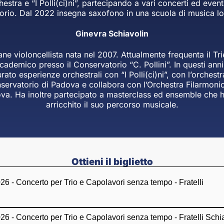
estra e “I Polli(ci)ni”, partecipando a vari concerti ed event
itorio. Dal 2022 insegna saxofono in una scuola di musica lo
Ginevra Schiavolin
ne violoncellista nata nel 2007. Attualmente frequenta il Tr
cademico presso il Conservatorio “C. Pollini”. In questi anni
rato esperienze orchestrali con “I Polli(ci)ni”, con l’orchestr
servatorio di Padova e collabora con l’Orchestra Filarmonic
va. Ha inoltre partecipato a masterclass ed ensemble che 
arricchito il suo percorso musicale.
Ottieni il biglietto
 - Concerto per Trio e Capolavori senza tempo - Fratelli
 - Concerto per Trio e Capolavori senza tempo - Fratelli Schia