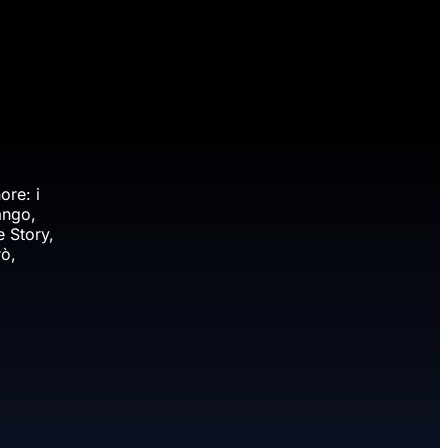
ore: i
ango,
e Story,
rò,