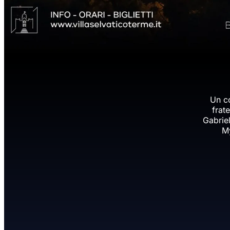
Un co
frat
Gabriel
My