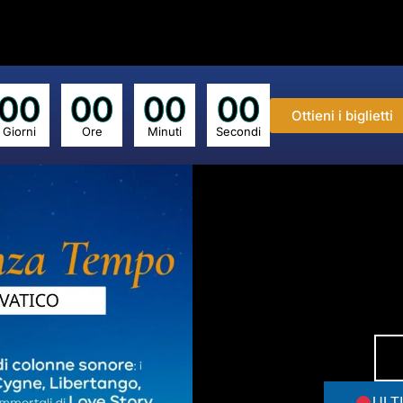
00
00
00
00
Ottieni i biglietti
Giorni
Ore
Minuti
Secondi
ULTI