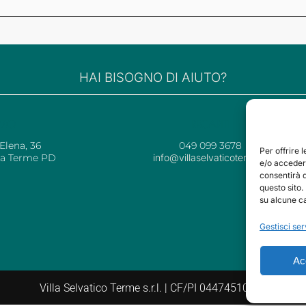
HAI BISOGNO DI AIUTO?
IZZO
RECAPITI
 Elena, 36
049 099 3678
Per offrire 
ia Terme PD
info@villaselvaticoterme.it
e/o accedere
consentirà 
questo sito
su alcune ca
Gestisci ser
Ac
Villa Selvatico Terme s.r.l. | CF/PI 04474510288