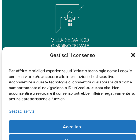
Gestisci il consenso
INDIRIZZO
Per offrire le migliori esperienze, utilizziamo tecnologie come i cookie
Viale Sant’ Elena, 36
per archiviare e/o accedere alle informazioni del dispositivo.
35041 Battaglia Terme PD
Acconsentire a queste tecnologie ci consentirà di elaborare dati come il
comportamento di navigazione o ID univoci su questo sito. Non
acconsentire o revocare il consenso potrebbe influire negativamente su
RECAPITI
alcune caratteristiche e funzioni.
049 099 3678
info@villaselvaticoterme.it
Gestisci servizi
SOCIAL
Accettare