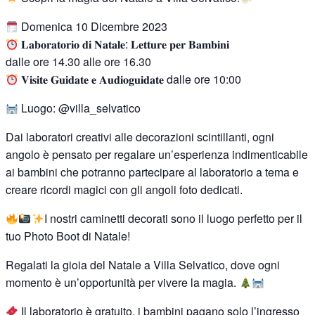
Domenica 10 Dicembre 2023
𝐋𝐚𝐛𝐨𝐫𝐚𝐭𝐨𝐫𝐢𝐨 𝐝𝐢 𝐍𝐚𝐭𝐚𝐥𝐞: 𝐋𝐞𝐭𝐭𝐮𝐫𝐞 𝐩𝐞𝐫 𝐁𝐚𝐦𝐛𝐢𝐧𝐢
dalle ore 14.30 alle ore 16.30
𝐕𝐢𝐬𝐢𝐭𝐞 𝐆𝐮𝐢𝐝𝐚𝐭𝐞 𝐞 𝐀𝐮𝐝𝐢𝐨𝐠𝐮𝐢𝐝𝐚𝐭𝐞 dalle ore 10:00
Luogo: @villa_selvatico
Dai laboratori creativi alle decorazioni scintillanti, ogni
angolo è pensato per regalare un’esperienza indimenticabile
ai bambini che potranno partecipare al laboratorio a tema e
creare ricordi magici con gli angoli foto dedicati.
I nostri caminetti decorati sono il luogo perfetto per il
tuo Photo Boot di Natale!
Regalati la gioia del Natale a Villa Selvatico, dove ogni
momento è un’opportunità per vivere la magia.
Il laboratorio è gratuito, i bambini pagano solo l’ingresso