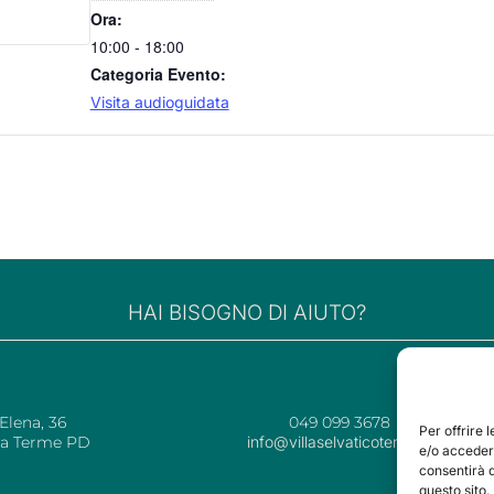
Ora:
10:00 - 18:00
Categoria Evento:
Visita audioguidata
HAI BISOGNO DI AIUTO?
IZZO
RECAPITI
 Elena, 36
049 099 3678
Per offrire 
ia Terme PD
info@villaselvaticoterme.it
e/o accedere
consentirà 
questo sito